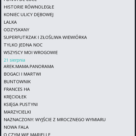
HISTORIE RÓWNOLEGŁE
KONIEC ULICY DĘBOWEJ
LALKA
ODZYSKANY
SUPERFUTRZAK I ZŁOŚLIWA WIEWIÓRKA
TYLKO JEDNA NOC
WSZYSCY MOI WROGOWIE
21 sierpnia
AREK.MAMA.PANORAMA
BOGACI I MARTWI
BUNTOWNIK
FRANCES HA
KRĘCIOŁEK
KSIĘGA PUSTYNI
MARZYCIELKI
NAZNACZONY: WYJŚCIE Z MROCZNEGO WYMIARU
NOWA FALA
O CZYM WIE MARIELLE