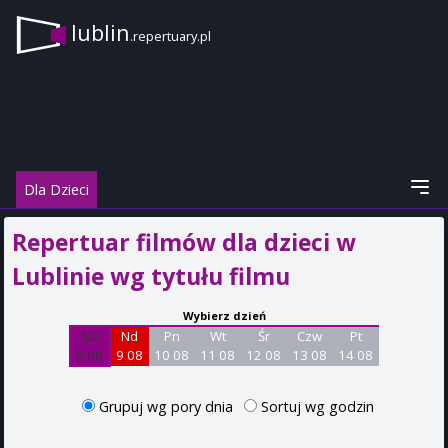
lublin
.repertuary.pl
Dla Dzieci
Repertuar filmów dla dzieci w
Lublinie wg tytułu filmu
Wybierz dzień
Sb
Nd
Pn
Wt
Śr
Czw
Pt
8 08
9 08
10 08
11 08
12 08
13 08
14 08
Grupuj wg pory dnia
Sortuj wg godzin