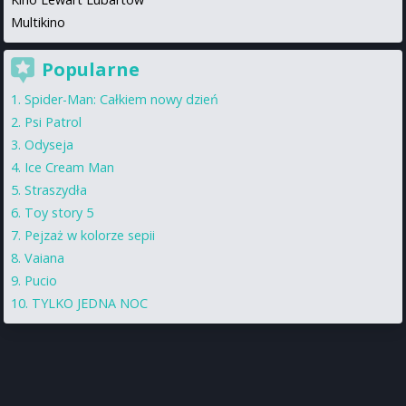
Multikino
Popularne
Spider-Man: Całkiem nowy dzień
Psi Patrol
Odyseja
Ice Cream Man
Straszydła
Toy story 5
Pejzaż w kolorze sepii
Vaiana
Pucio
TYLKO JEDNA NOC