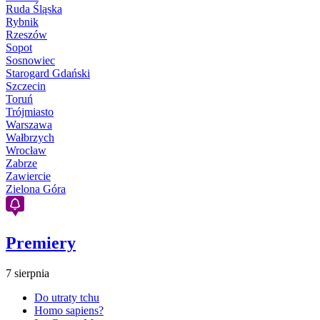
Ruda Śląska
Rybnik
Rzeszów
Sopot
Sosnowiec
Starogard Gdański
Szczecin
Toruń
Trójmiasto
Warszawa
Wałbrzych
Wrocław
Zabrze
Zawiercie
Zielona Góra
Premiery
7 sierpnia
Do utraty tchu
Homo sapiens?