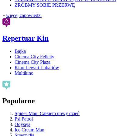
ZRÓBMY SOBIE PRZERWĘ
»
więcej zapowiedzi
Repertuar Kin
Bajka
Cinema City Felicity
Cinema City Plaza
Kino Lewart Lubartów
Multikino
Popularne
Spider-Man: Całkiem nowy dzień
Psi Patrol
Odyseja
Ice Cream Man
Straszydła