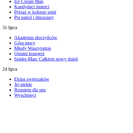
Ice Cream Man
Kandydaci śmierci
Pejzaż w kolorze sepii
Psi patrol i dinozaury
31 lipca
Akademia złoczyńców
Góra mocy
Młody Waszyngton
Ostatni konsjerż
Spider-Man: Całkiem nowy dzień
24 lipca
Ekipa zwierzaków
Jej piekło
Requiem dla snu
Wyschnięci