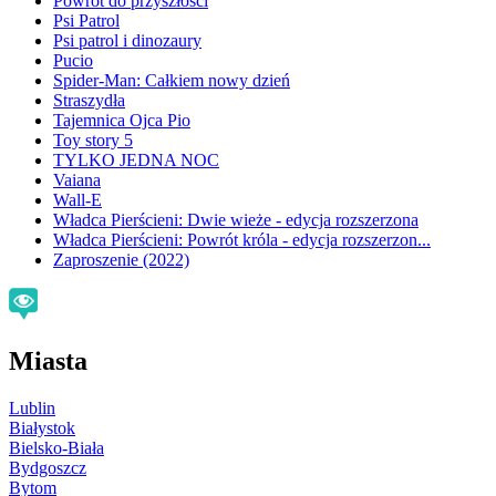
Powrót do przyszłości
Psi Patrol
Psi patrol i dinozaury
Pucio
Spider-Man: Całkiem nowy dzień
Straszydła
Tajemnica Ojca Pio
Toy story 5
TYLKO JEDNA NOC
Vaiana
Wall-E
Władca Pierścieni: Dwie wieże - edycja rozszerzona
Władca Pierścieni: Powrót króla - edycja rozszerzon...
Zaproszenie (2022)
Miasta
Lublin
Białystok
Bielsko-Biała
Bydgoszcz
Bytom