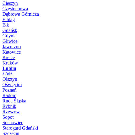
Cieszyn
Częstochowa
Dąbrowa Górnicza
Elbląg
Ełk
Gdańsk
Gdynia
Gliwice
Jaworzno
Katowice
Kielce
Kraków
Lublin
Łódź
Olsztyn
Oświęcim
Poznań
Radom
Ruda Śląska
Rybnik
Rzeszów
Sopot
Sosnowiec
Starogard Gdański
Szczecin