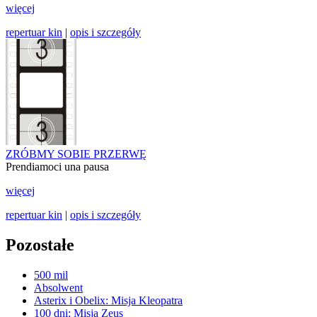
więcej
repertuar kin
|
opis i szczegóły
ZRÓBMY SOBIE PRZERWĘ
Prendiamoci una pausa
więcej
repertuar kin
|
opis i szczegóły
Pozostałe
500 mil
Absolwent
Asterix i Obelix: Misja Kleopatra
100 dni: Misja Zeus