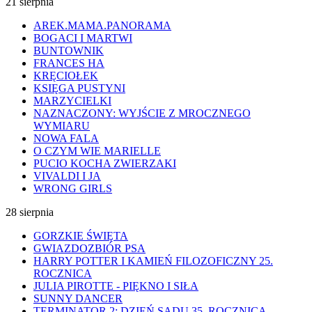
21 sierpnia
AREK.MAMA.PANORAMA
BOGACI I MARTWI
BUNTOWNIK
FRANCES HA
KRĘCIOŁEK
KSIĘGA PUSTYNI
MARZYCIELKI
NAZNACZONY: WYJŚCIE Z MROCZNEGO
WYMIARU
NOWA FALA
O CZYM WIE MARIELLE
PUCIO KOCHA ZWIERZAKI
VIVALDI I JA
WRONG GIRLS
28 sierpnia
GORZKIE ŚWIĘTA
GWIAZDOZBIÓR PSA
HARRY POTTER I KAMIEŃ FILOZOFICZNY 25.
ROCZNICA
JULIA PIROTTE - PIĘKNO I SIŁA
SUNNY DANCER
TERMINATOR 2: DZIEŃ SĄDU 35. ROCZNICA