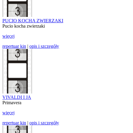
PUCIO KOCHA ZWIERZAKI
Pucio kocha zwierzaki
więcej
repertuar kin
|
opis i szczegóły
VIVALDI I JA
Primavera
więcej
repertuar kin
|
opis i szczegóły