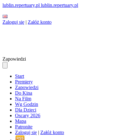
lublin.repertuary.pl
lublin
.repertuary.pl
Zaloguj się
|
Załóż konto
Zapowiedzi
Start
Premiery
Zapowiedzi
Do Kina
Na Film
Wg Godzin
Dla Dzieci
Oscary 2026
Mapa
Patronite
Zaloguj się
|
Załóż konto