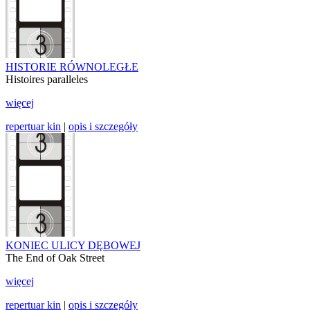
HISTORIE RÓWNOLEGŁE
Histoires paralleles
więcej
repertuar kin
|
opis i szczegóły
KONIEC ULICY DĘBOWEJ
The End of Oak Street
więcej
repertuar kin
|
opis i szczegóły