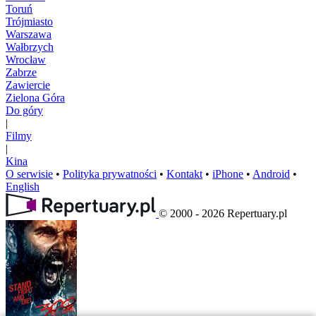
Toruń
Trójmiasto
Warszawa
Wałbrzych
Wrocław
Zabrze
Zawiercie
Zielona Góra
Do góry
|
Filmy
|
Kina
O serwisie
•
Polityka prywatności
•
Kontakt
•
iPhone
•
Android
•
English
© 2000 - 2026 Repertuary.pl