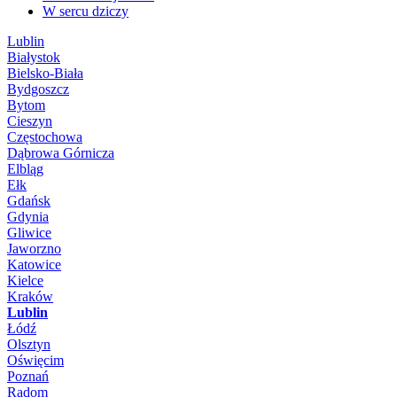
W sercu dziczy
Lublin
Białystok
Bielsko-Biała
Bydgoszcz
Bytom
Cieszyn
Częstochowa
Dąbrowa Górnicza
Elbląg
Ełk
Gdańsk
Gdynia
Gliwice
Jaworzno
Katowice
Kielce
Kraków
Lublin
Łódź
Olsztyn
Oświęcim
Poznań
Radom