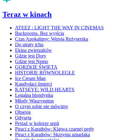
Teraz w kinach
ATEEZ : LIGHT THE WAY IN CINEMAS
Backrooms. Bez wyjścia
Czas Apokalipsy: Wersja Reżyserska
Do utraty tchu
Ekipa zwierzaków
Gdzie jest Dory
Gdzie jest Nemo
GORZKIE ŚWIĘTA
HISTORIE RÓWNOLEGŁE
Ice Cream Man
Kandydaci śmierci
KATSEYE: WILD HEARTS
Legalna blondynka
Młody Waszyngton
O czym sobie nie mówimy
Obsesja
Odyseja
Pejzaż w kolorze sepii
Piraci z Karaibów: Klątwa czarnej perły
Piraci z Karaibów: Skrzynia umarlaka