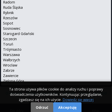
Radom
Ruda Śląska
Rybnik
Rzeszów
Sopot
Sosnowiec
Starogard Gdański
Szczecin
Toruń
Trójmiasto
Warszawa
Wałbrzych
Wrocław
Zabrze
Zawiercie
Zielona Góra
Ta strona używa plików cookie do analizy ruchu i poprawy
O serwisie
•
Polityka prywatności
•
Kontakt
•
iPhone
•
Android
doświadczenia użytkowników. Kontynuując przeglądanie,
zgadzasz się na ich użycie.
Dowiedz się więcej
Odrzuć
Akceptuję
Do góry
|
Filmy
|
Kina
© 2000 - 2026 Repertuary.pl