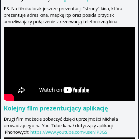
PS. Na filmiku brak jeszcze prezentacji "strony" kina, która
prezentuje adres kina, mapkę itp oraz posida przycisk
umożliwiający połączenie z rezerwacją telefoniczną kina.
Kolejny film prezentucjący aplikację
Drugi film możecie zobaczyć dzięki uprzejmości Michała
prowadzącego na You Tube kanał dotyczący aplikacji
iPhonowych:
https://www.youtube.com/user/iP3GS