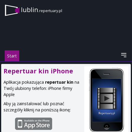
lublin
.repertuary.pl
Start
Repertuar kin iPhone
Aplikacja pokazująca
repertuar kin
na
Twój ulubiony telefon: iPhone firmy
Apple
Aby ją zainstalować lub poznać
szczegóły kliknij na poniższą ikonę: