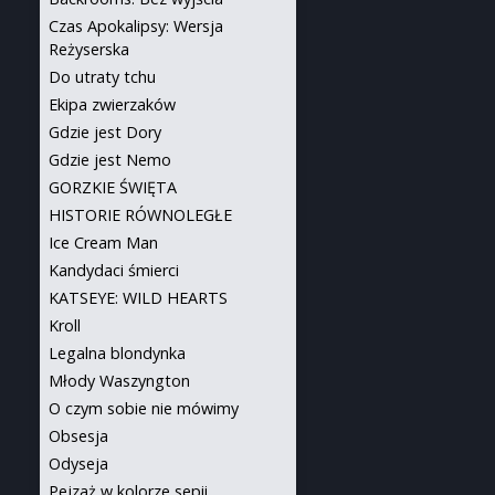
Czas Apokalipsy: Wersja
Reżyserska
Do utraty tchu
Ekipa zwierzaków
Gdzie jest Dory
Gdzie jest Nemo
GORZKIE ŚWIĘTA
HISTORIE RÓWNOLEGŁE
Ice Cream Man
Kandydaci śmierci
KATSEYE: WILD HEARTS
Kroll
Legalna blondynka
Młody Waszyngton
O czym sobie nie mówimy
Obsesja
Odyseja
Pejzaż w kolorze sepii