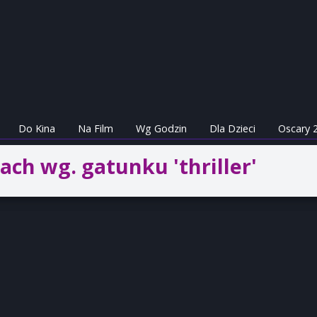
Do Kina
Na Film
Wg Godzin
Dla Dzieci
Oscary 
ach wg. gatunku 'thriller'