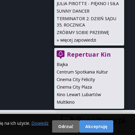
JULIA PIROTTE - PIĘKNO I SIŁA
SUNNY DANCER
TERMINATOR 2: DZIEŃ SĄDU
35. ROCZNICA
ZRÓBMY SOBIE PRZERWĘ
»
więcej zapowiedzi
Repertuar Kin
Bajka
Centrum Spotkania Kultur
Cinema City Felicity
Cinema City Plaza
Kino Lewart Lubartów
Multikino
ę na ich użycie.
Dowiedz
Odrzuć
Akceptuję
© 2000 - 2026 Repertuary.pl