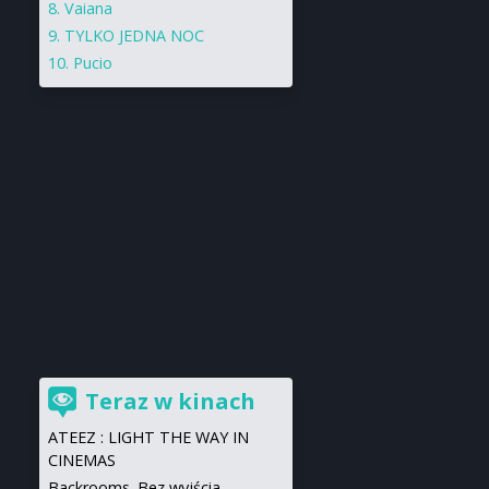
Vaiana
TYLKO JEDNA NOC
Pucio
Teraz w kinach
ATEEZ : LIGHT THE WAY IN
CINEMAS
Backrooms. Bez wyjścia