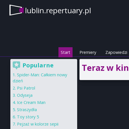
lublin.repertuary.pl
Start
Premiery
Zapowiedzi
Popularne
Teraz w kin
Spider-Man: Całkiem nowy
dzień
Psi Patrol
Odyseja
Ice Cream Man
Straszydła
Toy story 5
Pejzaż w kolorze sepii