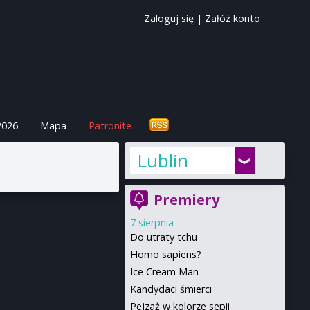
Zaloguj się
|
Załóż konto
2026
Mapa
Patronite
Lublin
Premiery
7 sierpnia
Do utraty tchu
Homo sapiens?
Ice Cream Man
Kandydaci śmierci
Pejzaż w kolorze sepii