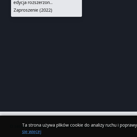
edycja rozszerzon...
Zaproszenie (2022)
Ta strona używa plików cookie do analizy ruchu i popraw
O serwisie
•
Polityka prywatności
•
Kontakt
•
iPhone
•
Android
się więcej