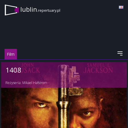
lublin
.repertuary.pl
Film
1408
Reżyseria:
Mikael Hafstrom