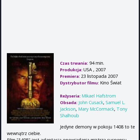
94 min.
Czas trwania:
USA , 2007
Produkcja:
23 listopada 2007
Premiera:
Kino Świat
Dystrybutor filmu:
Mikael Hafstrom
Reżyseria:
John Cusack
,
Samuel L.
Obsada:
Jackson
,
Mary McCormack
,
Tony
Shalhoub
Jedyne demony w pokoju 1408 to te
wewnątrz ciebie.
Film "1408" jest adaptacją opowiadania mistrza suspensu –