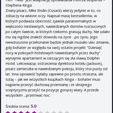
Stephena Kinga.
Znany pisarz, Mike Enslin (Cusack) wierzy jedynie w to, co
zobaczy na własne oczy. Napisał masę bestsellerów, w
których podważa obecność zjawisk paranormalnych w
większości niesławnych, nawiedzanych domów rozrzuconych
po całym świecie, w których rzekomo grasują duchy. Nie udało
mu się nigdzie znaleźć dowodu na życie ...po życiu. Jego
niewzruszone przekonanie będzie jednak musiało ulec zmianie,
gdy bohater ze względu na swój ostatni projekt "Dziesięć
nocy w pokojach hotelowych nawiedzanych przez duchy"
wynajmie apartament w cieszącym się zła sławą Dolphin
Hotel. Lekceważąc ostrzeżenia dyrektora hotelu (Jackson),
pisarz zamieszka w nawiedzanym pokoju, który stoi pusty od
lat. Inna opowieść byłaby zapewne po prostu straszna, ale
tutaj – jak we wszystkich książkach Kinga – bohater musi
najpierw przeżyć duchową przemianę i ze skrajnego
sceptycyzmu przejść na pozycje gorącej wiary. A przede
wszystkim ...przetrwać noc.
5.0
Średnia ocena: