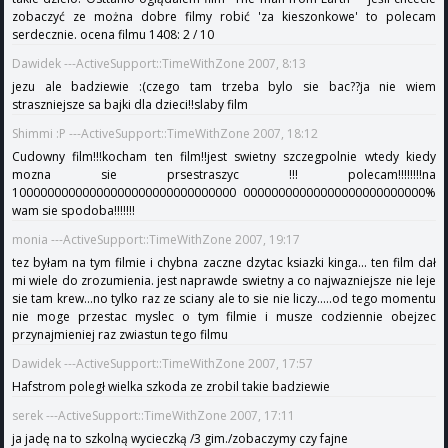
zobaczyć ze można dobre filmy robić 'za kieszonkowe' to polecam
serdecznie. ocena filmu 1408: 2 / 10
Dawidek ---ActiveSupport::TimeWithZone 2007, 8:13
jezu ale badziewie :(czego tam trzeba bylo sie bac??ja nie wiem
straszniejsze sa bajki dla dzieci!!slaby film
Shimmi :P ---ActiveSupport::TimeWithZone 2007, 18:12
Cudowny film!!!kocham ten film!!jest swietny szczegpolnie wtedy kiedy
mozna sie prsestraszyc !!! polecam!!!!!!!!na
10000000000000000000000000000000 00000000000000000000000000%
wam sie spodoba!!!!!!!
monia ---ActiveSupport::TimeWithZone 2007, 19:17
tez byłam na tym filmie i chybna zaczne dzytac ksiazki kinga... ten film dał
mi wiele do zrozumienia. jest naprawde swietny a co najwazniejsze nie leje
sie tam krew...no tylko raz ze sciany ale to sie nie liczy.....od tego momentu
nie moge przestac myslec o tym filmie i musze codziennie obejzec
przynajmieniej raz zwiastun tego filmu
Dawidek ---ActiveSupport::TimeWithZone 2007, 17:57
Hafstrom poległ wielka szkoda ze zrobil takie badziewie
serek ---ActiveSupport::TimeWithZone 2007, 17:11
ja jadę na to szkolną wycieczką /3 gim./zobaczymy czy fajne