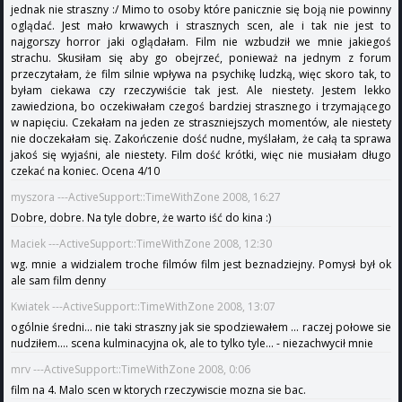
jednak nie straszny :/ Mimo to osoby które panicznie się boją nie powinny
oglądać. Jest mało krwawych i strasznych scen, ale i tak nie jest to
najgorszy horror jaki oglądałam. Film nie wzbudził we mnie jakiegoś
strachu. Skusiłam się aby go obejrzeć, ponieważ na jednym z forum
przeczytałam, że film silnie wpływa na psychikę ludzką, więc skoro tak, to
byłam ciekawa czy rzeczywiście tak jest. Ale niestety. Jestem lekko
zawiedziona, bo oczekiwałam czegoś bardziej strasznego i trzymającego
w napięciu. Czekałam na jeden ze straszniejszych momentów, ale niestety
nie doczekałam się. Zakończenie dość nudne, myślałam, że całą ta sprawa
jakoś się wyjaśni, ale niestety. Film dość krótki, więc nie musiałam długo
czekać na koniec. Ocena 4/10
myszora ---ActiveSupport::TimeWithZone 2008, 16:27
Dobre, dobre. Na tyle dobre, że warto iść do kina :)
Maciek ---ActiveSupport::TimeWithZone 2008, 12:30
wg. mnie a widzialem troche filmów film jest beznadziejny. Pomysł był ok
ale sam film denny
Kwiatek ---ActiveSupport::TimeWithZone 2008, 13:07
ogólnie średni... nie taki straszny jak sie spodziewałem ... raczej połowe sie
nudziłem.... scena kulminacyjna ok, ale to tylko tyle... - niezachwycił mnie
mrv ---ActiveSupport::TimeWithZone 2008, 0:06
film na 4. Malo scen w ktorych rzeczywiscie mozna sie bac.