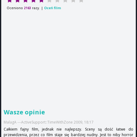
Oceniono
razy. |
Oceń film
2163
Wasze opinie
MalagA ---ActiveSupport::TimeWithZone 2009, 18:17
Całkiem fajny film, jednak nie najlepszy. Sceny są dość łatwe do
przewidzenia, przez co film staje się bardziej nudny. Jest to niby horror