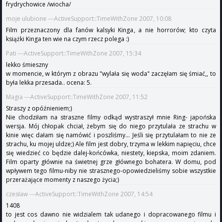
frydrychowice /wiocha/
moje ulubione ---ActiveSupport::TimeWithZone 2007, 10:08
Film przeznaczony dla fanów kalsyki Kinga, a nie horrorów; kto czyta
książki Kinga ten wie na czym rzecz polega :)
Pati ---ActiveSupport::TimeWithZone 2007, 15:34
lekko śmieszny
w momencie, w którym z obrazu "wylała się woda" zaczęłam się śmiać,, to
była lekka przesada.. ocena: 5.
Magia ---ActiveSupport::TimeWithZone 2007, 11:52
Straszy z opóźnieniem;)
Nie chodziłam na straszne filmy odkąd wystraszył mnie Ring- japońska
wersja. Mój chłopak chciał, żebym się do niego przytulała ze strachu w
kinie więc dałam się namówić i poszliśmy... Jeśli się przytulałam to nie ze
strachu, ku mojej uldze;) Ale film jest dobry, trzyma w lekkim napięciu, chce
się wiedzieć co będzie dalej-końcówka, niestety, kiepska, moim zdaniem.
Film oparty głównie na świetnej grze głównego bohatera. W domu, pod
wpływem tego filmu-niby nie strasznego-opowiedzieliśmy sobie wszystkie
przerażające momenty z naszego życia;)
czesław ---ActiveSupport::TimeWithZone 2007, 14:54
1408
to jest cos dawno nie widzialem tak udanego i dopracowanego filmu i