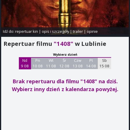
Idź do:
repertuar kin
|
opis i szczegóły
|
trailer
|
opinie
Repertuar filmu
"1408"
w Lublinie
Wybierz dzień
Nd
Pn
Wt
Śr
Czw
Pt
Sb
9 08
10 08
11 08
12 08
13 08
14 08
15 08
Brak repertuaru dla filmu "1408"
na dziś.
Wybierz inny dzień z kalendarza powyżej.