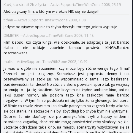
Ktoś, kto stracił 2h z życia ---ActiveSupport::TimeWithZone 2008, 23:19
Ależ tragiczny film, w którym w efekcie NIC się nie dzieje!!!
tithan ---ActiveSupport::TimeWithZone 2008, 1:38
Jedyne pozytywne opinie to chyba dystrybutor tego gniota wypisuje
DEMETER ---ActiveSupport::TimeWithZone 2008, 11:48
Film kiepski, kto czyta Kinga, wie doskonale, że adaptacja ta jest bardzo
słaba i nie oddaje zupełnie klimatu powieści KINGA.Bardzo
rozczarowana.....
malik ---ActiveSupport::TimeWithZone 2008, 10:49
Ja was w ogóle nie rozumiem, czy moze były różne wersje tego filmu?
Przecież on jest tragiczny. Scenariusz jest poprostu denny i tak
przewidywalny że szok! Już nie wspominajac o samej jego bezkresnej
badziewności, i tandecie! No cóż, ale skoro powstał i sporo tak go wszyscy
promują to i ja się skusiłem. Nie liczyłem na żądne ambitne kino, ani na
jakiś super horror, ale poziom tego kina zaskoczył mnie bardzo
negatywnie. W tym filmie podobała mi się tylko żona głównego bohatera.
W filmie co chwile ziewałem i co chwile patrzyłem na zagerek kiedy w końcu
sie coś stanie, na szczęście nie był zbyt długi bo chyba bym nie wytrzymał.
Dobrze że nie skończyl sie po amerykańsku czyli z happy endem i
rozwikłaną zagadką, choć też nie mogę powiedzieć zeby skończył się źle.
Szczerze odradzam takie kino, na miejscu scenarzysty wstydziłbym się za
takie dzieło. Osttanio oglądałem film "The man from Earth" - jeśli chcecie