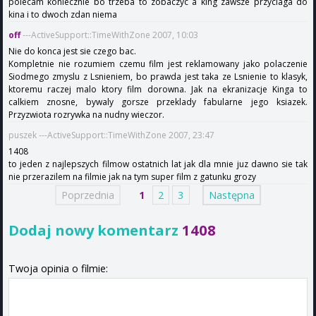
polecam koniecznie bo trzeba to zobaczyc a king zawsze przyciaga do
kina i to dwoch zdan niema
off
---ActiveSupport::TimeWithZone 2007, 10:03
Nie do konca jest sie czego bac.
Kompletnie nie rozumiem czemu film jest reklamowany jako polaczenie
Siodmego zmyslu z Lsnieniem, bo prawda jest taka ze Lsnienie to klasyk,
ktoremu raczej malo ktory film dorowna. Jak na ekranizacje Kinga to
calkiem znosne, bywaly gorsze przeklady fabularne jego ksiazek.
Przyzwiota rozrywka na nudny wieczor.
puszek ---ActiveSupport::TimeWithZone 2007, 23:47
1408
to jeden z najlepszych filmow ostatnich lat jak dla mnie juz dawno sie tak
nie przerazilem na filmie jak na tym super film z gatunku grozy
Poprzednia
1
2
3
Następna
Dodaj nowy komentarz
1408
Twoja opinia o filmie: