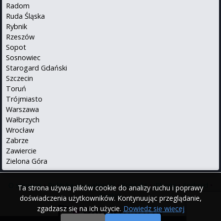
Radom
Ruda Śląska
Rybnik
Rzeszów
Sopot
Sosnowiec
Starogard Gdański
Szczecin
Toruń
Trójmiasto
Warszawa
Wałbrzych
Wrocław
Zabrze
Zawiercie
Zielona Góra
O serwisie
•
Polityka prywatności
•
Kontakt
•
iPhone
•
Android
•
Ta strona używa plików cookie do analizy ruchu i poprawy
English
doświadczenia użytkowników. Kontynuując przeglądanie,
zgadzasz się na ich użycie.
Dowiedz się więcej